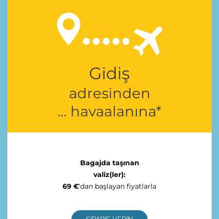
Gidiş
adresinden
... havaalanına*
Bagajda taşınan
valiz(ler):
69 €
‘dan başlayan fiyatlarla