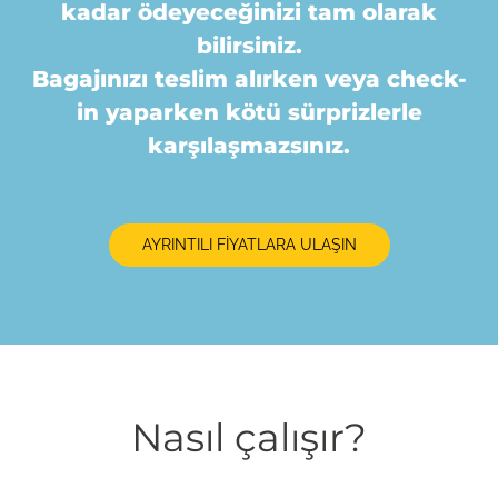
kadar ödeyeceğinizi tam olarak
bilirsiniz.
Bagajınızı teslim alırken veya check-
in yaparken kötü sürprizlerle
karşılaşmazsınız.
AYRINTILI FİYATLARA ULAŞIN
Nasıl çalışır?