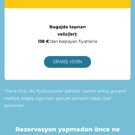
Bagajda taşınan
valiz(ler):
138 €
‘dan başlayan fiyatlarla
SİPARİŞ VERİN
*
Paris-Orly.
Bu fiyata şunlar dahildir: teslim alma, güvenli
nakliye, bagaj sigortası, gerçek zamanlı takip, özel
görevliler.
Rezervasyon yapmadan önce ne