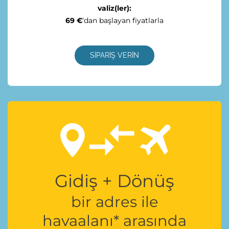
valiz(ler):
69 €
‘dan başlayan fiyatlarla
SİPARİŞ VERİN
Gidiş + Dönüş
bir adres ile
havaalanı* arasında