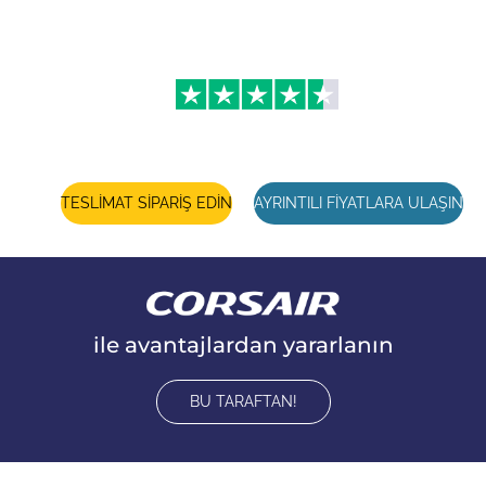
seyahatlerinizde bile seyahatiniz keyifli bir anıya
dönüşür.
4.3
TESLİMAT SİPARİŞ EDİN
AYRINTILI FİYATLARA ULAŞIN
ile avantajlardan yararlanın
BU TARAFTAN!