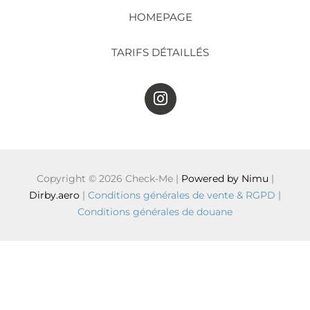
HOMEPAGE
TARIFS DÉTAILLÉS
I
n
s
t
a
g
Copyright © 2026 Check-Me |
Powered by Nimu
|
r
Dirby.aero
|
Conditions générales de vente & RGPD
|
a
Conditions générales de douane
m