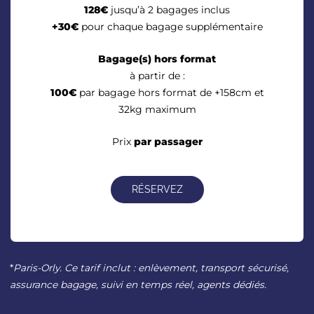
128€
jusqu’à 2 bagages inclus
+30€
pour chaque bagage supplémentaire
Bagage(s) hors format
à partir de :
100€
par bagage hors format de +158cm et
32kg maximum
Prix
par passager
RÉSERVEZ
*
Paris-Orly.
Ce tarif inclut : enlèvement, transport sécurisé,
assurance bagage, suivi en temps réel, agents dédiés.