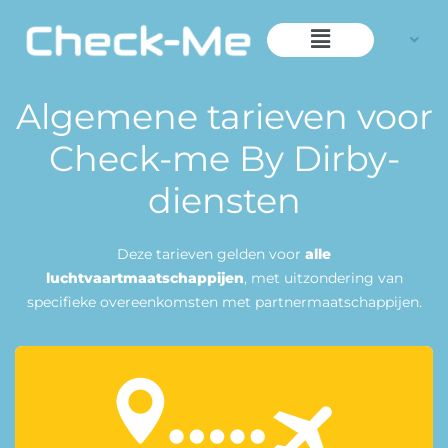
Ga
Main
naar
Menu
de
inhoud
Algemene tarieven voor
Check-me By Dirby-
diensten
Deze tarieven gelden voor
alle
luchtvaartmaatschappijen
, met uitzondering van
specifieke overeenkomsten met partnermaatschappijen.