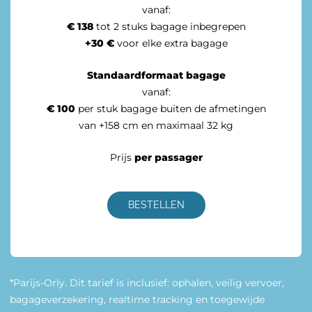
vanaf:
€ 138
tot 2 stuks bagage inbegrepen
+30 €
voor elke extra bagage
Standaardformaat
bagage
vanaf:
€ 100
per stuk bagage buiten de afmetingen
van +158 cm en maximaal 32 kg
Prijs
per passager
BESTELLEN
*Parijs-Orly. Dit tarief is inclusief: ophalen, veilig vervoer,
bagageverzekering, realtime tracking en toegewijde