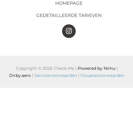
HOMEPAGE
GEDETAILLEERDE TARIEVEN
I
n
s
t
a
g
r
Copyright © 2026 Check-Me |
Powered by Nimu
|
a
Dirby.aero
|
Servicevoorwaarden
|
Douanevoorwaarden
m