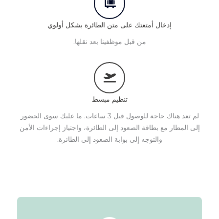
ﺇﺩﺧﺎﻝ ﺃﻣﺘﻌﺘﻚ ﻋﻠﻰ ﻣﺘﻦ ﺍﻟﻄﺎﺋﺮﺓ ﺑﺸﻜﻞ ﺃﻭﻟﻮﻱ
من قبل موظفينا بعد نقلها.
تنظيم مبسط
لم تعد هناك حاجة للوصول قبل 3 ساعات. ما عليك سوى الحضور
إلى المطار مع بطاقة الصعود إلى الطائرة، واجتياز إجراءات الأمن
والتوجه إلى بوابة الصعود إلى الطائرة.