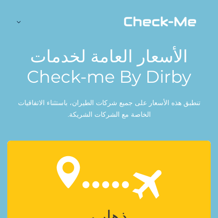
خطي
لى
لمحتوى
ﺍﻷﺳﻌﺎﺭ ﺍﻟﻌﺎﻣﺔ ﻟﺨﺪﻣﺎﺕ
Check-me By Dirby
ﺗﻨﻄﺒﻖ ﻫﺬﻩ ﺍﻷﺳﻌﺎﺭ ﻋﻠﻰ ﺟﻤﻴﻊ ﺷﺮﻛﺎﺕ ﺍﻟﻄﻴﺮﺍﻥ، ﺑﺎﺳﺘﺜﻨﺎﺀ ﺍﻻﺗﻔﺎﻗﻴﺎﺕ
ﺍﻟﺨﺎﺻﺔ ﻣﻊ ﺍﻟﺸﺮﻛﺎﺕ ﺍﻟﺸﺮﻳﻜﺔ.
ﺫﻫﺎﺏ