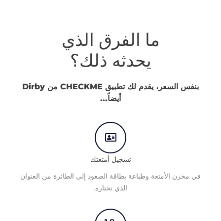
ﻣﺎ ﺍﻟﻔﺮﻕ ﺍﻟﺬﻱ
ﻳﺤﺪﺛﻪ ﺫﻟﻚ؟
بنفس السعر، يقدم لك تطبيق CHECKME من Dirby
أيضاً...
ﺗﺴﺠﻴﻞ ﺃﻣﺘﻌﺘﻚ
ﻓﻲ ﻣﺨﺰﻥ ﺍﻷﻣﺘﻌﺔ ﻭﻃﺒﺎﻋﺔ ﺑﻄﺎﻗﺔ ﺍﻟﺼﻌﻮﺩ ﺇﻟﻰ ﺍﻟﻄﺎﺋﺮﺓ ﻣﻦ ﺍﻟﻌﻨﻮﺍﻥ
ﺍﻟﺬﻱ ﺗﺨﺘﺎﺭﻩ.