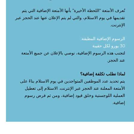
ﺗُﻌﺮﻑ ﺍﻷﻣﺘﻌﺔ “ﺍﻟﻠﺤﻈﺔ ﺍﻷﺧﻴﺮﺓ” ﺑﺄﻧﻬﺎ ﺍﻷﻣﺘﻌﺔ ﺍﻹﺿﺎﻓﻴﺔ ﺍﻟﺘﻲ ﻳﺘﻢ
ﺗﻘﺪﻳﻤﻬﺎ ﻓﻲ ﻳﻮﻡ ﺍﻻﺳﺘﻼﻡ، ﻭﺍﻟﺘﻲ ﻟﻢ ﻳﺘﻢ ﺍﻹﻋﻼﻥ ﻋﻨﻬﺎ ﻋﻨﺪ ﺍﻟﺤﺠﺰ ﻋﺒﺮ
ﺍﻹﻧﺘﺮﻧﺖ.
ﺍﻟﺮﺳﻮﻡ ﺍﻹﺿﺎﻓﻴﺔ ﺍﻟﻤﻄﺒﻘﺔ:
30 ﻳﻮﺭﻭ ﻟﻜﻞ ﺣﻘﻴﺒﺔ
ﻟﺘﺠﻨﺐ ﻫﺬﻩ ﺍﻟﺮﺳﻮﻡ ﺍﻹﺿﺎﻓﻴﺔ، ﻧﻮﺻﻲ ﺑﺎﻹﻋﻼﻥ ﻋﻦ ﺟﻤﻴﻊ ﺍﻷﻣﺘﻌﺔ
ﻋﻨﺪ ﺍﻟﺤﺠﺰ.
ﻟﻤﺎﺫﺍ ﻧﻄﻠﺐ ﺗﻜﻠﻔﺔ ﺇﺿﺎﻓﻴﺔ؟
ﻳﺘﻢ ﺗﺤﺪﻳﺪ ﻋﺪﺩ ﺍﻟﻤﻮﻇﻔﻴﻦ ﺍﻟﻤﺘﻮﺍﺟﺪﻳﻦ ﻓﻲ ﻳﻮﻡ ﺍﻻﺳﺘﻼﻡ ﺑﻨﺎﺀً ﻋﻠﻰ
ﺍﻷﻣﺘﻌﺔ ﺍﻟﻤﻌﻠﻨﺔ ﻋﻨﺪ ﺍﻟﺤﺠﺰ ﻋﺒﺮ ﺍﻹﻧﺘﺮﻧﺖ. ﺍﻻﺳﺘﻼﻡ ﺇﻟﻰ ﺗﻌﻄﻴﻞ
ﺍﻟﻌﻤﻠﻴﺔ ﺍﻟﻠﻮﺟﺴﺘﻴﺔ ﻭﺧﻠﻖ ﻗﻴﻮﺩ ﺇﺿﺎﻓﻴﺔ، ﻭﻣﻦ ﺛﻢ ﻓﺮﺽ ﺭﺳﻮﻡ
ﺇﺿﺎﻓﻴﺔ.