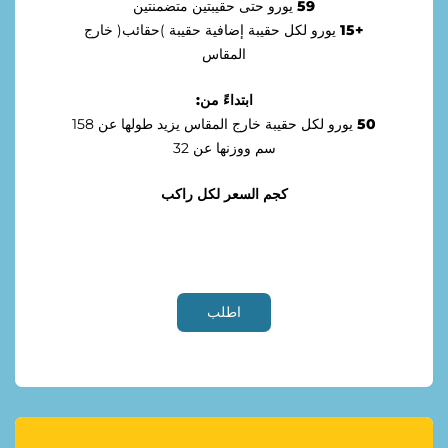
59
ﻳﻮﺭﻭ ﺣﺘﻰ ﺣﻘﻴﺒﺘﻴﻦ ﻣﺘﻀﻤﻨﺘﻴﻦ
+15
ﻳﻮﺭﻭ ﻟﻜﻞ ﺣﻘﻴﺒﺔ ﺇﺿﺎﻓﻴﺔ ﺣﻘﻴﺒﺔ )ﺣﻘﺎﺋﺐ( ﺧﺎﺭﺝ
ﺍﻟﻤﻘﺎﺱ
ﺍﺑﺘﺪﺍﺀً ﻣﻦ:
50
ﻳﻮﺭﻭ ﻟﻜﻞ ﺣﻘﻴﺒﺔ ﺧﺎﺭﺝ ﺍﻟﻤﻘﺎﺱ ﻳﺰﻳﺪ ﻃﻮﻟﻬﺎ ﻋﻦ 158
ﺳﻢ ﻭﻭﺯﻧﻬﺎ ﻋﻦ 32
ﻛﺠﻢ ﺍﻟﺴﻌﺮ ﻟﻜﻞ ﺭﺍﻛﺐ
ﺍﻃﻠﺐ