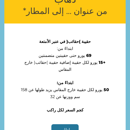
ﻣﻦ ﻋﻨﻮﺍﻥ ... ﺇﻟﻰ ﺍﻟﻤﻄﺎﺭ*
ﺣﻘﻴﺒﺔ )ﺣﻘﺎﺋﺐ( ﻓﻲ ﻋﻨﺒﺮ ﺍﻷﻣﺘﻌﺔ
ﺍﺑﺘﺪﺍﺀً ﻣﻦ:
69
ﻳﻮﺭﻭ ﺣﺘﻰ ﺣﻘﻴﺒﺘﻴﻦ ﻣﺘﻀﻤﻨﺘﻴﻦ
+15
ﻳﻮﺭﻭ ﻟﻜﻞ ﺣﻘﻴﺒﺔ ﺇﺿﺎﻓﻴﺔ ﺣﻘﻴﺒﺔ )ﺣﻘﺎﺋﺐ( ﺧﺎﺭﺝ
ﺍﻟﻤﻘﺎﺱ
ﺍﺑﺘﺪﺍﺀً ﻣﻦ:
50
ﻳﻮﺭﻭ ﻟﻜﻞ ﺣﻘﻴﺒﺔ ﺧﺎﺭﺝ ﺍﻟﻤﻘﺎﺱ ﻳﺰﻳﺪ ﻃﻮﻟﻬﺎ ﻋﻦ 158
ﺳﻢ ﻭﻭﺯﻧﻬﺎ ﻋﻦ 32
ﻛﺠﻢ ﺍﻟﺴﻌﺮ ﻟﻜﻞ ﺭﺍﻛﺐ
ﺍﻃﻠﺐ