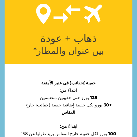
ﺫﻫﺎﺏ + ﻋﻮﺩﺓ
ﺑﻴﻦ ﻋﻨﻮﺍﻥ ﻭﺍﻟﻤﻄﺎﺭ*
ﺣﻘﻴﺒﺔ )ﺣﻘﺎﺋﺐ( ﻓﻲ ﻋﻨﺒﺮ ﺍﻷﻣﺘﻌﺔ
ﺍﺑﺘﺪﺍﺀً ﻣﻦ:
128
ﻳﻮﺭﻭ ﺣﺘﻰ ﺣﻘﻴﺒﺘﻴﻦ ﻣﺘﻀﻤﻨﺘﻴﻦ
+30
ﻳﻮﺭﻭ ﻟﻜﻞ ﺣﻘﻴﺒﺔ ﺇﺿﺎﻓﻴﺔ ﺣﻘﻴﺒﺔ )ﺣﻘﺎﺋﺐ( ﺧﺎﺭﺝ
ﺍﻟﻤﻘﺎﺱ
ﺍﺑﺘﺪﺍﺀً ﻣﻦ:
100
ﻳﻮﺭﻭ ﻟﻜﻞ ﺣﻘﻴﺒﺔ ﺧﺎﺭﺝ ﺍﻟﻤﻘﺎﺱ ﻳﺰﻳﺪ ﻃﻮﻟﻬﺎ ﻋﻦ 158