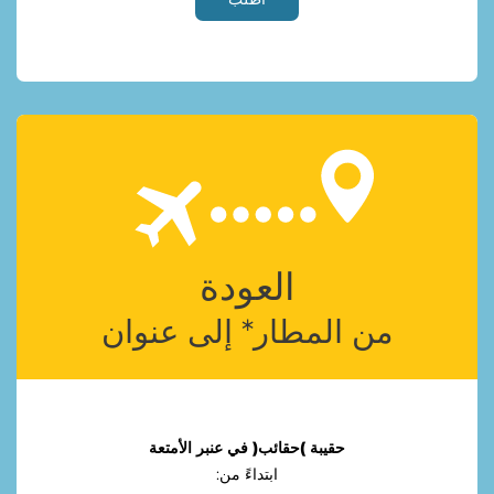
ﺍﻟﻌﻮﺩﺓ
ﻣﻦ ﺍﻟﻤﻄﺎﺭ* ﺇﻟﻰ ﻋﻨﻮﺍﻥ
ﺣﻘﻴﺒﺔ )ﺣﻘﺎﺋﺐ( ﻓﻲ ﻋﻨﺒﺮ ﺍﻷﻣﺘﻌﺔ
ﺍﺑﺘﺪﺍﺀً ﻣﻦ: