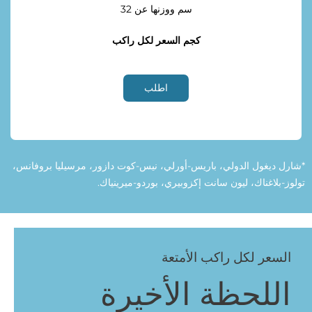
ﺳﻢ ﻭﻭﺯﻧﻬﺎ ﻋﻦ 32
ﻛﺠﻢ ﺍﻟﺴﻌﺮ ﻟﻜﻞ ﺭﺍﻛﺐ
ﺍﻃﻠﺐ
*ﺷﺎﺭﻝ ﺩﻳﻐﻮﻝ ﺍﻟﺪﻭﻟﻲ، ﺑﺎﺭﻳﺲ-ﺃﻭﺭﻟﻲ، ﻧﻴﺲ-ﻛﻮﺕ ﺩﺍﺯﻭﺭ، ﻣﺮﺳﻴﻠﻴﺎ ﺑﺮﻭﻓﺎﻧﺲ،
ﺗﻮﻟﻮﺯ-ﺑﻼﻏﻨﺎﻙ، ﻟﻴﻮﻥ ﺳﺎﻧﺖ ﺇﻛﺰﻭﺑﻴﺮﻱ، ﺑﻮﺭﺩﻭ-ﻣﻴﺮﻳﻨﻴﺎﻙ.
ﺍﻟﺴﻌﺮ ﻟﻜﻞ ﺭﺍﻛﺐ ﺍﻷﻣﺘﻌﺔ
ﺍﻟﻠﺤﻈﺔ ﺍﻷﺧﻴﺮﺓ